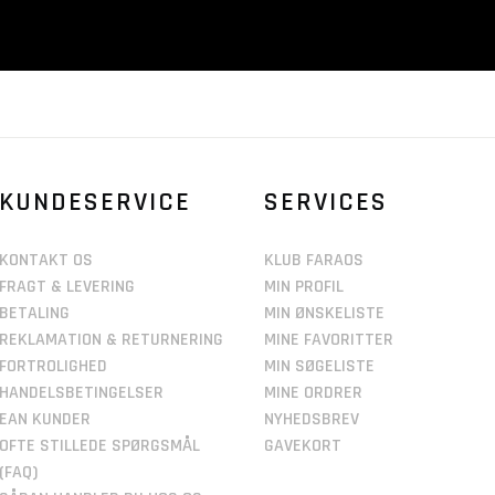
KUNDESERVICE
SERVICES
KONTAKT OS
KLUB FARAOS
FRAGT & LEVERING
MIN PROFIL
BETALING
MIN ØNSKELISTE
REKLAMATION & RETURNERING
MINE FAVORITTER
FORTROLIGHED
MIN SØGELISTE
HANDELSBETINGELSER
MINE ORDRER
EAN KUNDER
NYHEDSBREV
OFTE STILLEDE SPØRGSMÅL
GAVEKORT
(FAQ)