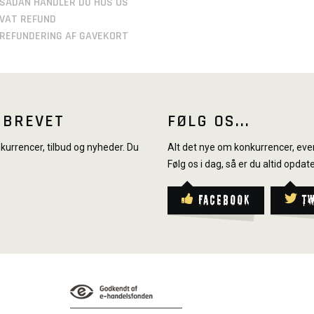
SÅDAN HANDLER DU HOS OS
VAT REFUND
REFUNDERING AF GAVEKORT
SBREVET
FØLG OS...
urrencer, tilbud og nyheder. Du
Alt det nye om konkurrencer, even
Følg os i dag, så er du altid opdate
Facebook
T