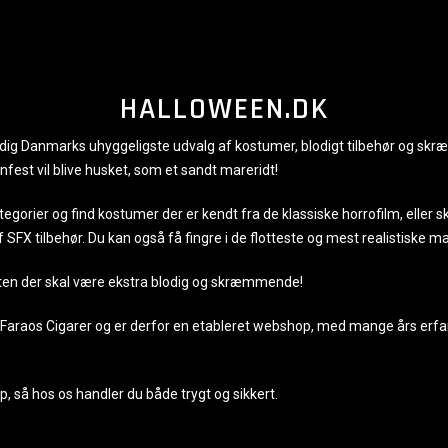
HALLOWEEN.DK
i dig Danmarks uhyggeligste udvalg af kostumer, blodigt tilbehør og sk
nfest vil blive husket, som et sandt mareridt!
gorier og find kostumer der er kendt fra de klassiske horrofilm, eller s
SFX tilbehør. Du kan også få fingre i de flotteste og mest realistiske m
esten der skal være ekstra blodig og skræmmende!
f Faraos Cigarer og er derfor en etableret webshop, med mange års erf
 så hos os handler du både trygt og sikkert.