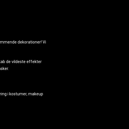
ræmmende dekorationer! Vi
kab de vildeste effekter
asker.
aring i kostumer, makeup