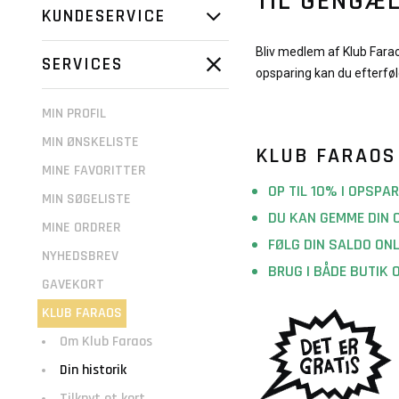
TIL GENGÆL
KUNDESERVICE
Bliv medlem af Klub Farao
SERVICES
opsparing kan du efterføl
MIN PROFIL
MIN ØNSKELISTE
KLUB FARAOS
MINE FAVORITTER
OP TIL 10% I OPSPAR
MIN SØGELISTE
DU KAN GEMME DIN 
MINE ORDRER
FØLG DIN SALDO ONL
NYHEDSBREV
BRUG I BÅDE BUTIK 
GAVEKORT
KLUB FARAOS
Om Klub Faraos
Din historik
Tilknyt et kort