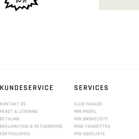
KUNDESERVICE
SERVICES
KONTAKT OS
KLUB FARAOS
FRAGT & LEVERING
MIN PROFIL
BETALING
MIN ØNSKELISTE
REKLAMATION & RETURNERING
MINE FAVORITTER
FORTROLIGHED
MIN SØGELISTE