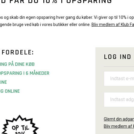
D FÅR DU 10% I OPSPARING
s og skab din egen opsparing hver gang du køber. Vi giver op til 10% i op
gende bruge ved køb i vores butikker eller online.
Bliv medlem af Klub F
 FORDELE:
LOG IND
ING PÅ DINE KØB
OPSPARING I 6 MÅNEDER
INE
OG ONLINE
Glemt din adga
Bliv medlem af 