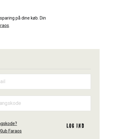
sparing på dine køb. Din
araos
.
ngskode?
Log ind
Klub Faraos