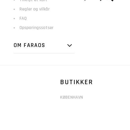
Regler og vilkår
FAQ
Opsparingssatser
OM FARAOS
BUTIKKER
KØBENHAVN