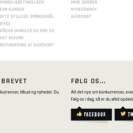
HANDELSBETINGELSER
MINE ORDRER
EAN KUNDER
NYHEDSBREV
OFTE STILLEDE SPØRGSMÅL
GAVEKORT
(FAQ)
SÅDAN HANDLER DU HOS OS
VAT REFUND
REFUNDERING AF GAVEKORT
SBREVET
FØLG OS...
urrencer, tilbud og nyheder. Du
Alt det nye om konkurrencer, even
Følg os i dag, så er du altid opdate
Facebook
T